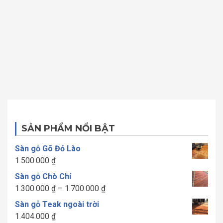
SẢN PHẨM NỔI BẬT
Sàn gỗ Gõ Đỏ Lào
1.500.000
₫
Sàn gỗ Chò Chỉ
Khoảng
1.300.000
₫
–
1.700.000
₫
giá:
Sàn gỗ Teak ngoài trời
từ
1.404.000
₫