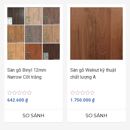
Sàn gỗ Binyl 12mm
Sàn gỗ Walnut kỹ thuật
Narrow Cốt trắng
chất lượng A
Được
Được
642.600
₫
1.750.000
₫
xếp
xếp
hạng
hạng
0
0
SO SÁNH
SO SÁNH
5
5
sao
sao