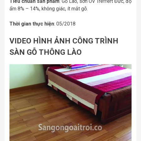
Tiêu chuẩn sản phẩm
: Gỗ Lào, sơn UV Treffert Đức, độ
ẩm 8% – 14%, không giác, ít mắt gỗ.
Thời gian thực hiện
: 05/2018
VIDEO HÌNH ẢNH CÔNG TRÌNH
SÀN GỖ THÔNG LÀO