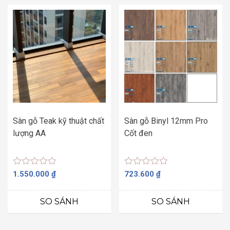
Sàn gỗ Teak kỹ thuật chất
Sàn gỗ Binyl 12mm Pro
lượng AA
Cốt đen
Được
Được
1.550.000
₫
723.600
₫
xếp
xếp
hạng
hạng
0
0
SO SÁNH
SO SÁNH
5
5
sao
sao